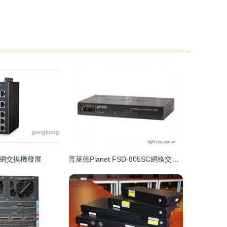
網交換機發展
普萊德Planet FSD-805SC網絡交換機報價及廠家產品總覽——Myprice價格網為您呈現