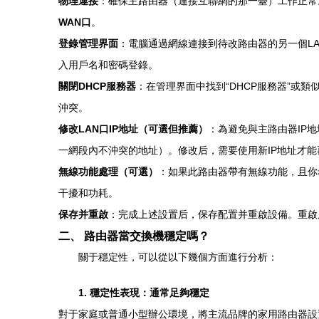
物理連接
：確保主路由器（連接互聯網的那一臺）工作正常
WAN口
。
登錄管理界面
：電腦通過網線連接到待改路由器的另一個LAN口，
入用戶名和密碼登錄。
關閉DHCP服務器
：在管理界面中找到“DHCP服務器”或類
沖突。
修改LAN口IP地址（可選但推薦）
：為避免與主路由器IP地址
一網段內不沖突的地址）。修改后，需要使用新IP地址才
無線功能處理（可選）
：如果此路由器帶有無線功能，且你希
干擾和功耗。
保存并重啟
：完成上述設置后，保存配置并重啟設備。重啟
二、 路由器當交換機穩定嗎？
關于穩定性，可以從以下幾個方面進行分析：
1. 穩定性表現：通常足夠穩定
對于家庭或普通小型辦公環境，將主流品牌的家用路由器設