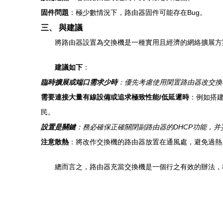
固件問題
：極少數情況下，路由器固件可能存在Bug。
三、 與建議
將路由器設置為交換機是一種實用且經濟的網絡擴展方
建議如下
：
臨時擴展或端口需求少時
：優先考慮使用閑置路由器改交換
需要連接大量有線設備或追求極致性能/低延遲時
：例如搭
民。
設置是關鍵
：務必確保正確關閉副路由器的DHCP功能，并
注意散熱
：將改作交換機的路由器放置在通風處，避免過熱
總而言之，路由器充當交換機是一個行之有效的辦法，