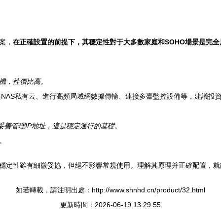
案，
在正確設置的前提下，其穩定性對于大多數家庭和SOHO場景是完全
機，性價比高。
建NAS私有云、進行高頻局域網數據傳輸、連接多臺監控設備等，建議投
妥善管理IP地址，這是穩定運行的基礎。
。
穩定性雖有細微妥協，但絕不影響常規使用。理解其原理并正確配置，就
如若轉載，請注明出處：http://www.shnhd.cn/product/32.html
更新時間：2026-06-19 13:29:55