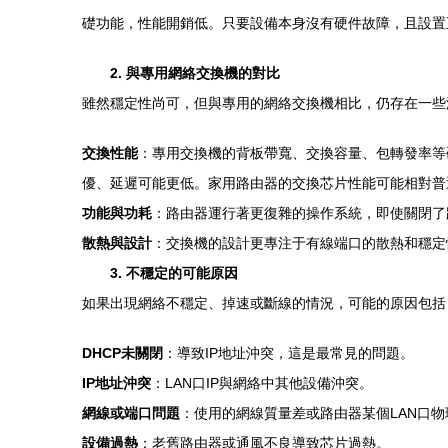
礎功能，性能開銷低。只要設備本身沒有硬件故障，且設置
2. 與專用網絡交換機的對比
雖然穩定性尚可，但與專用的網絡交換機相比，仍存在一些
交換性能
：專用交換機的背板帶寬、交換容量、包轉發率等
優、延遲可能更低。家用路由器的交換芯片性能可能相對普
功能與功耗
：路由器運行著更復雜的操作系統，即使關閉了
散熱與設計
：交換機的設計更專注于有線端口的散熱和穩定
3. 不穩定的可能原因
如果出現網絡不穩定、掉速或斷線的情況，可能的原因包括
DHCP未關閉
：導致IP地址沖突，這是最常見的問題。
IP地址沖突
：LAN口IP與網絡中其他設備沖突。
網線或端口問題
：使用的網線質量差或路由器某個LAN口物
設備過熱
：老舊路由器或通風不良導致芯片過熱。