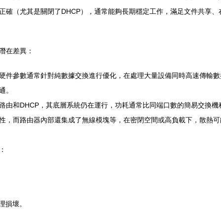
正確（尤其是關閉了DHCP），通常能夠長期穩定工作，滿足文件共享、
潛在差異：
硬件參數通常針對純數據交換進行優化，在處理大量設備同時高速傳輸數
通。
路由和DHCP，其底層系統仍在運行，功耗通常比同端口數的簡易交換機
性，而路由器內部還集成了無線模塊等，在密閉空間或高負載下，散熱可
：
理損壞。