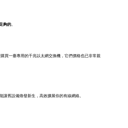
足夠的
。
資購買一臺專用的千兆以太網交換機，它們價格也已非常親
能讓舊設備煥發新生，高效擴展你的有線網絡。