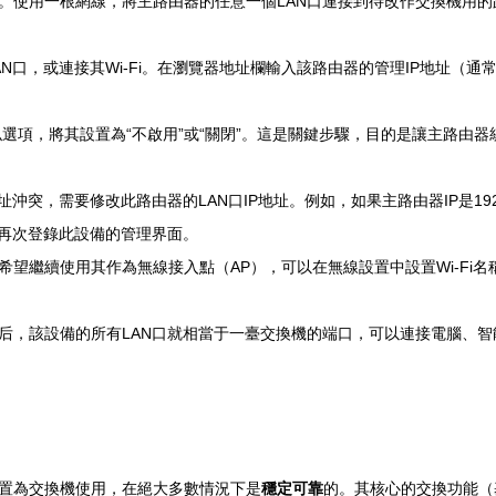
。使用一根網線，將主路由器的任意一個LAN口連接到待改作交換機用的
或連接其Wi-Fi。在瀏覽器地址欄輸入該路由器的管理IP地址（通常是192.
似選項，將其設置為“不啟用”或“關閉”。這是關鍵步驟，目的是讓主路由器
沖突，需要修改此路由器的LAN口IP地址。例如，如果主路由器IP是192.168
能再次登錄此設備的管理界面。
望繼續使用其作為無線接入點（AP），可以在無線設置中設置Wi-Fi名稱
后，該設備的所有LAN口就相當于一臺交換機的端口，可以連接電腦、
置為交換機使用，在絕大多數情況下是
穩定可靠
的。其核心的交換功能（