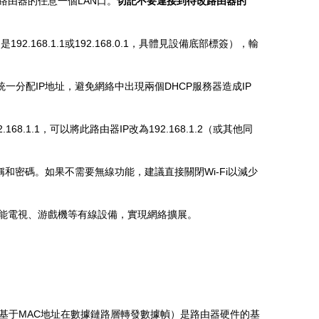
路由器的任意一個LAN口。
切記不要連接到待改路由器的
168.1.1或192.168.0.1，具體見設備底部標簽），輸
統一分配IP地址，避免網絡中出現兩個DHCP服務器造成IP
.1.1，可以將此路由器IP改為192.168.1.2（或其他同
和密碼。如果不需要無線功能，建議直接關閉Wi-Fi以減少
智能電視、游戲機等有線設備，實現網絡擴展。
基于MAC地址在數據鏈路層轉發數據幀）是路由器硬件的基