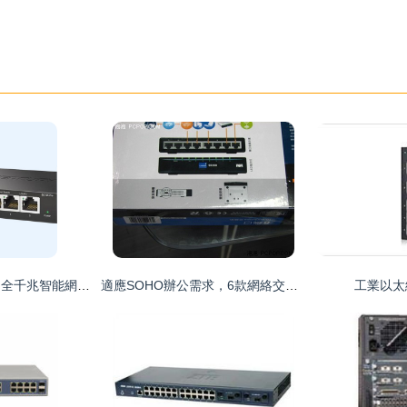
水星SG105 Pro五口全千兆智能網管交換機Web管理VLAN劃分實戰指南
適應SOHO辦公需求，6款網絡交換機導購
工業以太